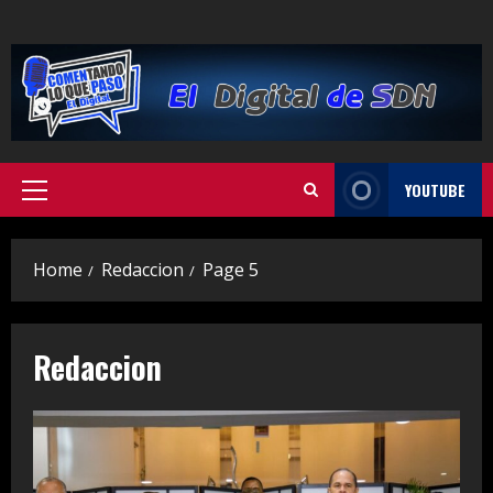
Skip
to
content
YOUTUBE
Primary
Menu
Home
Redaccion
Page 5
Redaccion