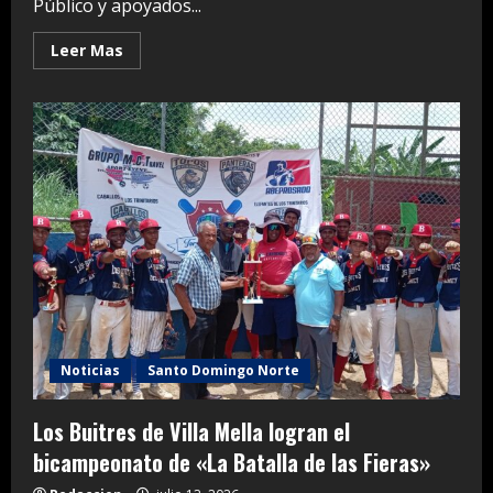
Público y apoyados...
Read
Leer Mas
more
about
Operativos
en
SDN:
20
detenidos
y
más
de
9,000
gramos
de
drogas
ocupadas
Noticias
Santo Domingo Norte
Los Buitres de Villa Mella logran el
bicampeonato de «La Batalla de las Fieras»