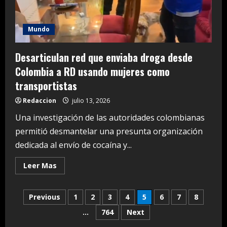
de
Jonrones
Mundo
Desarticulan red que enviaba droga desde
Colombia a RD usando mujeres como
transportistas
Redaccion
julio 13, 2026
Una investigación de las autoridades colombianas
permitió desmantelar una presunta organización
dedicada al envío de cocaína y...
Read
Leer Mas
more
about
Desarticulan
Posts
red
Previous
1
2
3
4
5
6
7
8
que
enviaba
…
764
Next
pagination
droga
desde