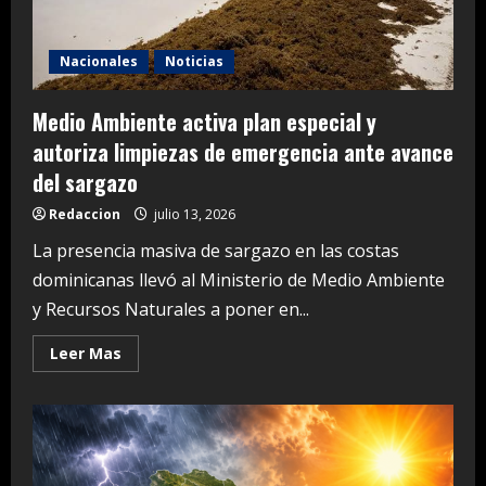
Nacionales
Noticias
Medio Ambiente activa plan especial y
autoriza limpiezas de emergencia ante avance
del sargazo
Redaccion
julio 13, 2026
La presencia masiva de sargazo en las costas
dominicanas llevó al Ministerio de Medio Ambiente
y Recursos Naturales a poner en...
Read
Leer Mas
more
about
Medio
Ambiente
activa
plan
especial
y