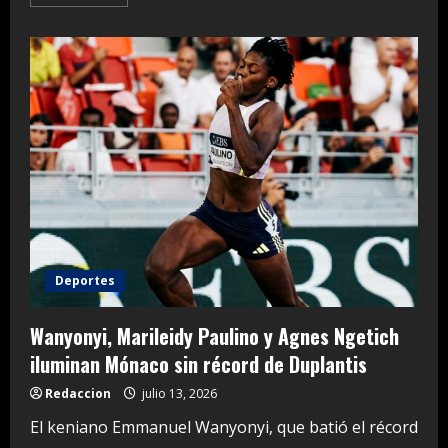
more
about
Prepárese
para
el
calor:
Indomet
pronostica
temperaturas
de
más
de
35
°C
por
polvo
del
Sahara
Deportes
Wanyonyi, Marileidy Paulino y Agnes Ngetich
iluminan Mónaco sin récord de Duplantis
Redaccion
julio 13, 2026
El keniano Emmanuel Wanyonyi, que batió el récord