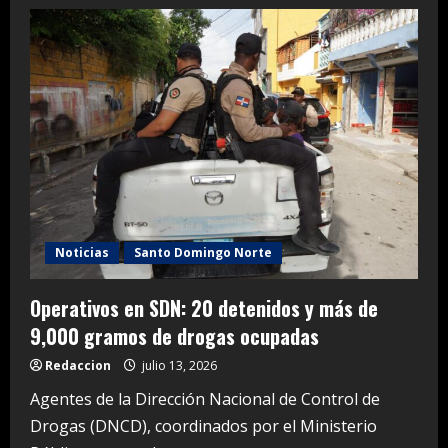
Raquel
Peña
encabeza
reunión
del
Plan
de
Seguridad
Ciudadana;
pasa
balance
a
avances
Noticias
Santo Domingo Norte
Operativos en SDN: 20 detenidos y más de
9,000 gramos de drogas ocupadas
Redaccion
julio 13, 2026
Agentes de la Dirección Nacional de Control de
Drogas (DNCD), coordinados por el Ministerio