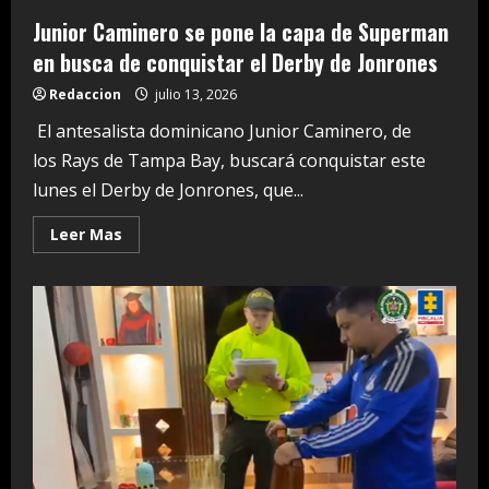
Junior Caminero se pone la capa de Superman
en busca de conquistar el Derby de Jonrones
Redaccion
julio 13, 2026
El antesalista dominicano Junior Caminero, de
los Rays de Tampa Bay, buscará conquistar este
lunes el Derby de Jonrones, que...
Read
Leer Mas
more
about
Junior
Caminero
se
pone
la
capa
de
Superman
en
busca
de
conquistar
el
Derby