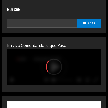
Colombia
a
RD
BUSCAR
usando
mujeres
como
transportistas
BUSCAR
En vivo Comentando lo que Paso