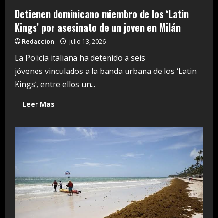
Detienen dominicano miembro de los ‘Latin
Kings’ por asesinato de un joven en Milán
Redaccion
julio 13, 2026
La Policía italiana ha detenido a seis
jóvenes vinculados a la banda urbana de los ‘Latin
Kings’, entre ellos un...
Read
Leer Mas
more
about
Detienen
dominicano
miembro
de
los
‘Latin
Kings’
por
asesinato
de
un
joven
en
Milán