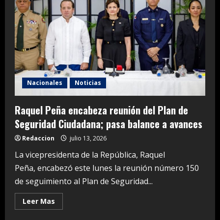
Nacionales
Noticias
Raquel Peña encabeza reunión del Plan de
Seguridad Ciudadana; pasa balance a avances
Redaccion
julio 13, 2026
La vicepresidenta de la República, Raquel
Peña, encabezó este lunes la reunión número 150
de seguimiento al Plan de Seguridad...
Read
Leer Mas
more
about