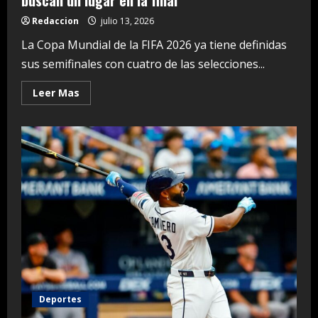
buscan un lugar en la final
Redaccion
julio 13, 2026
La Copa Mundial de la FIFA 2026 ya tiene definidas
sus semifinales con cuatro de las selecciones...
Read
Leer Mas
more
about
Las
semifinales
soñadas:
cuatro
potencias
buscan
un
lugar
en
la
final
Deportes