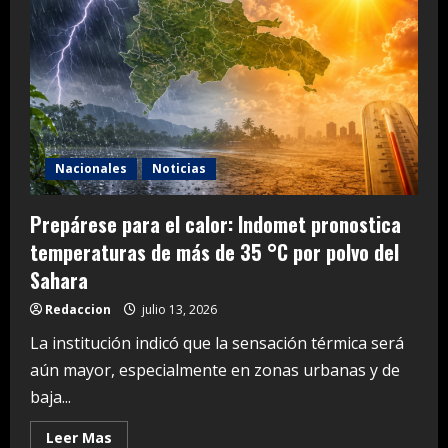
autoriza
limpiezas
de
emergencia
ante
avance
del
sargazo
Nacionales
Noticias
Prepárese para el calor: Indomet pronostica
temperaturas de más de 35 °C por polvo del
Sahara
Redaccion
julio 13, 2026
La institución indicó que la sensación térmica será
aún mayor, especialmente en zonas urbanas y de
baja...
Read
Leer Mas