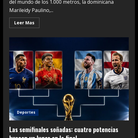
del mundo de los 1.000 metros, la dominicana
Marileidy Paulino,...
Read
Leer Mas
more
about
Wanyonyi,
Marileidy
Paulino
y
Agnes
Ngetich
iluminan
Mónaco
sin
récord
de
Duplantis
Deportes
Las semifinales soñadas: cuatro potencias