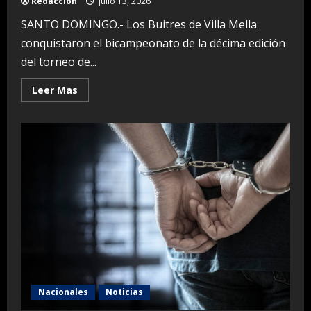
Redaccion
julio 13, 2026
SANTO DOMINGO.- Los Buitres de Villa Mella
conquistaron el bicampeonato de la décima edición
del torneo de...
Read
Leer Mas
more
about
Los
Buitres
de
Villa
Mella
logran
el
bicampeonato
de
«La
Batalla
de
las
Fieras»
Nacionales
Noticias