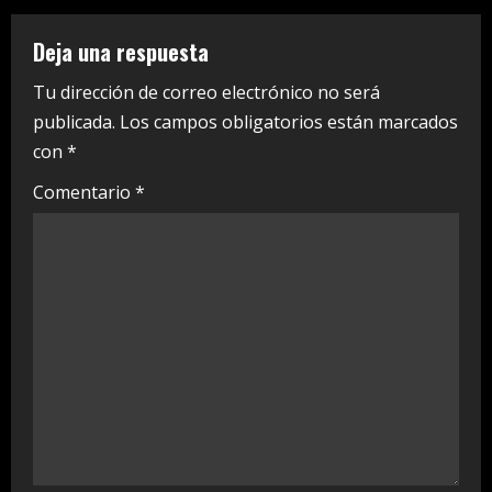
n
Deja una respuesta
u
Tu dirección de correo electrónico no será
e
publicada.
Los campos obligatorios están marcados
con
*
R
Comentario
*
e
a
d
i
n
g