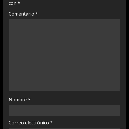
con
*
e
Comentario
*
a
d
i
n
g
Nombre
*
Correo electrónico
*