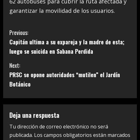
62 autobuses para cubrir la ruta afectada y
garantizar la movilidad de los usuarios.
C
Previous:
Capitán ultima a su expareja y la madre de esta;
o
luego se suicida en Sabana Perdida
n
Next:
t
PRSC se opone autoridades “mutilen” el Jardín
i
Botánico
n
u
Deja una respuesta
e
Tu dirección de correo electrónico no será
publicada.
Los campos obligatorios están marcados
R