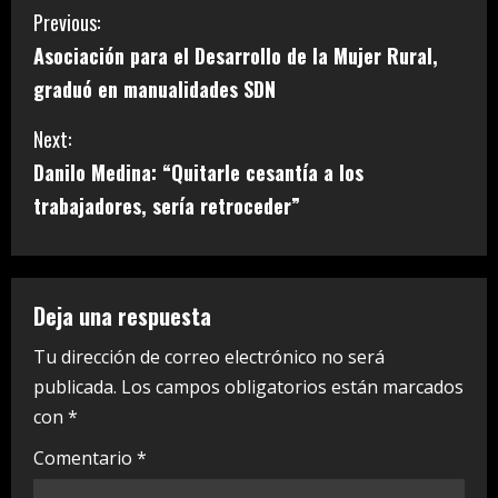
C
Previous:
Asociación para el Desarrollo de la Mujer Rural,
o
graduó en manualidades SDN
n
Next:
t
Danilo Medina: “Quitarle cesantía a los
i
trabajadores, sería retroceder”
n
u
Deja una respuesta
e
Tu dirección de correo electrónico no será
publicada.
Los campos obligatorios están marcados
R
con
*
e
Comentario
*
a