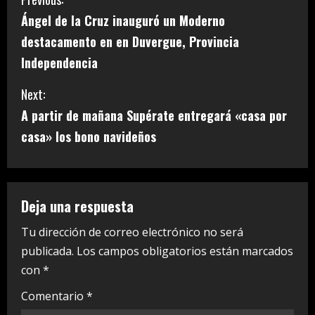
C
Ángel de la Cruz inauguró un Moderno
o
destacamento en en Duvergue, Provincia
n
Independencia
t
Next:
i
A partir de mañana Supérate entregará «casa por
casa» los bono navideños
n
u
e
Deja una respuesta
R
Tu dirección de correo electrónico no será
publicada.
Los campos obligatorios están marcados
e
con
*
a
Comentario
*