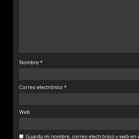
e
a
d
i
n
Nombre
*
g
Correo electrónico
*
Web
Guarda mi nombre, correo electrónico y web en 