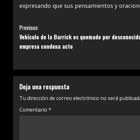
expresando que sus pensamientos y oraciones 
C
Previous:
Vehículo de la Barrick es quemado por desconocid
o
empresa condena acto
n
t
i
Deja una respuesta
n
Tu dirección de correo electrónico no será publicad
u
Comentario
*
e
R