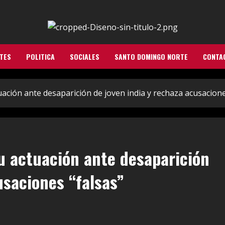
TES
POLITICA
SOCIALES
SANTO DOMINGO NORTE
CONTA
ación ante desaparición de joven india y rechaza acusacione
u actuación ante desaparición
usaciones “falsas”