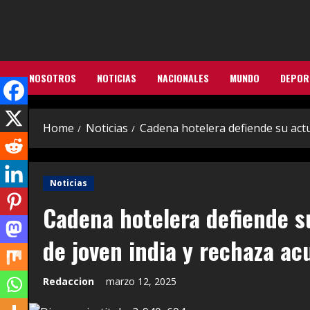
Skip
to
content
NOSOTROS
NOTICIAS
NACIONALES
MUNDO
DEPOR
Home
Noticias
Cadena hotelera defiende su actu
Noticias
Cadena hotelera defiende s
de joven india y rechaza ac
Redaccion
marzo 12, 2025