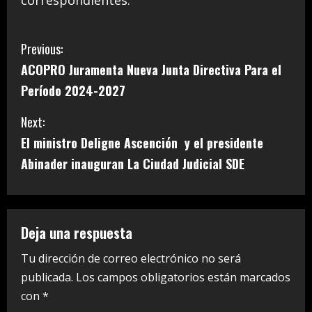
correspondientes.
C
Previous:
ACOPRO Juramenta Nueva Junta Directiva Para el
o
Período 2024-2027
n
Next:
t
El ministro Deligne Ascención y el presidente
i
Abinader inauguran La Ciudad Judicial SDE
n
u
Deja una respuesta
e
Tu dirección de correo electrónico no será
publicada.
Los campos obligatorios están marcados
R
con
*