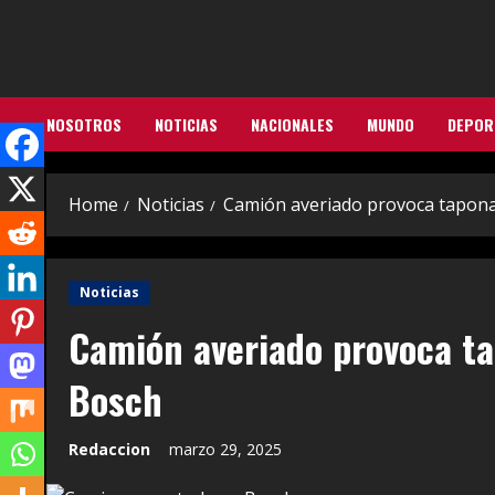
Skip
to
content
NOSOTROS
NOTICIAS
NACIONALES
MUNDO
DEPOR
Home
Noticias
Camión averiado provoca tapona
Noticias
Camión averiado provoca t
Bosch
Redaccion
marzo 29, 2025