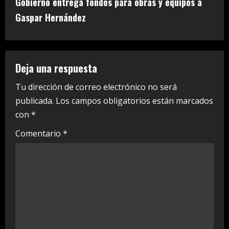
Gobierno entrega fondos para obras y equipos a
i
Gaspar Hernández
n
u
Deja una respuesta
e
Tu dirección de correo electrónico no será
publicada.
Los campos obligatorios están marcados
R
con
*
e
Comentario
*
a
d
i
n