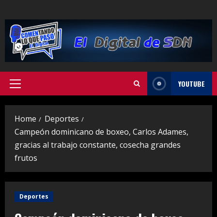
Skip
to
content
YOUTUBE
Primary
Menu
Home
Deportes
Campeón dominicano de boxeo, Carlos Adames,
gracias al trabajo constante, cosecha grandes
frutos
Deportes