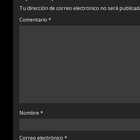
i
Tu dirección de correo electrónico no será publicad
n
Comentario
*
u
e
R
e
a
d
i
Nombre
*
n
g
Correo electrónico
*