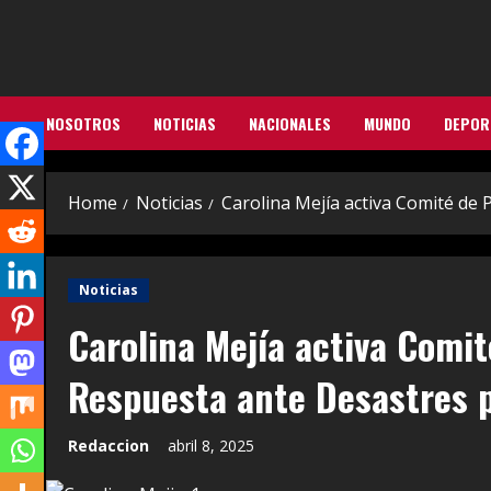
Skip
to
content
NOSOTROS
NOTICIAS
NACIONALES
MUNDO
DEPOR
Home
Noticias
Carolina Mejía activa Comité de 
Noticias
Carolina Mejía activa Comit
Respuesta ante Desastres p
Redaccion
abril 8, 2025