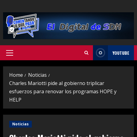
Skip
to
content
YOUTUBE
Primary
Menu
Home
Noticias
Charles Mariotti pide al gobierno triplicar
esfuerzos para renovar los programas HOPE y
HELP
Noticias