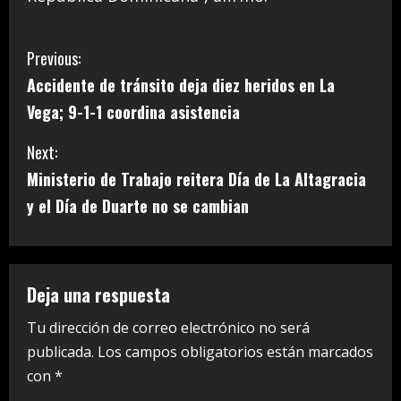
C
Previous:
Accidente de tránsito deja diez heridos en La
o
Vega; 9-1-1 coordina asistencia
n
Next:
t
Ministerio de Trabajo reitera Día de La Altagracia
i
y el Día de Duarte no se cambian
n
u
Deja una respuesta
e
Tu dirección de correo electrónico no será
publicada.
Los campos obligatorios están marcados
R
con
*
e