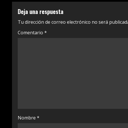
i
Deja una respuesta
n
Tu dirección de correo electrónico no será publicad
u
Comentario
*
e
R
e
a
d
i
n
Nombre
*
g