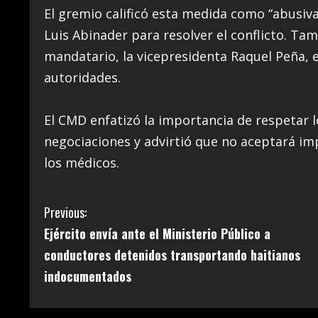
El gremio calificó esta medida como “abusiva e
Luis Abinader para resolver el conflicto. Ta
mandatario, la vicepresidenta Raquel Peña, el
autoridades.
El CMD enfatizó la importancia de respetar 
negociaciones y advirtió que no aceptará im
los médicos.
C
Previous:
Ejército envía ante el Ministerio Público a
o
conductores detenidos transportando haitianos
n
indocumentados
t