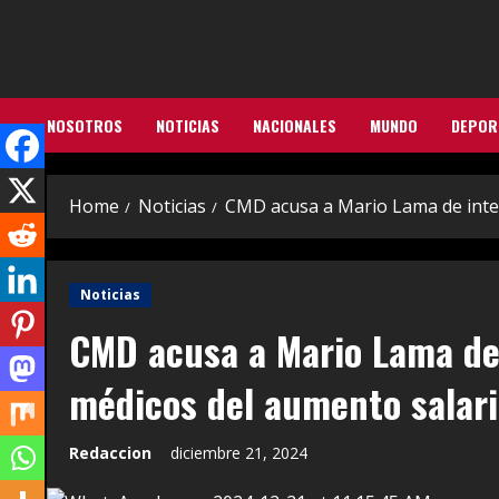
Skip
to
content
NOSOTROS
NOTICIAS
NACIONALES
MUNDO
DEPOR
Home
Noticias
CMD acusa a Mario Lama de intent
Noticias
CMD acusa a Mario Lama de 
médicos del aumento salari
Redaccion
diciembre 21, 2024