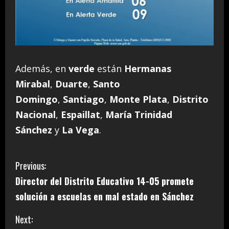
Además, en
verde
están
Hermanas
Mirabal
,
Duarte
,
Santo
Domingo
,
Santiago
,
Monte Plata
,
Distrito
Nacional
,
Espaillat
,
María Trinidad
Sánchez
y
La Vega
.
C
Previous:
Director del Distrito Educativo 14-05 promete
o
solución a escuelas en mal estado en Sánchez
n
Next: