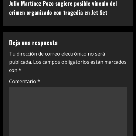
t
Julio Martínez Pozo sugiere posible vínculo del
i
crimen organizado con tragedia en Jet Set
n
u
Deja una respuesta
e
Tu dirección de correo electrónico no será
publicada.
Los campos obligatorios están marcados
R
con
*
e
Comentario
*
a
d
i
n