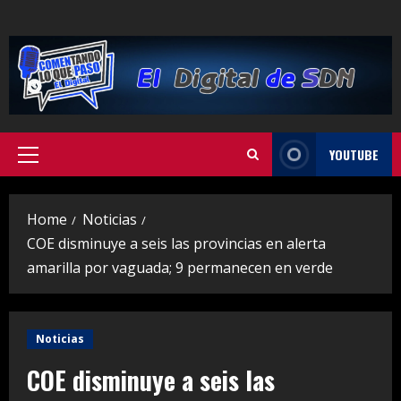
Skip
to
content
YOUTUBE
Primary
Menu
Home
Noticias
COE disminuye a seis las provincias en alerta
amarilla por vaguada; 9 permanecen en verde
Noticias
COE disminuye a seis las