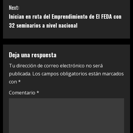
n
Next:
t
Inician en ruta del Emprendimiento de El FEDA con
i
32 seminarios a nivel nacional
n
u
Deja una respuesta
e
Tu dirección de correo electrónico no será
publicada.
Los campos obligatorios están marcados
R
con
*
e
Comentario
*
a
d
i