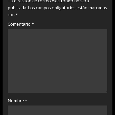
e
Tu dirección de correo electrónico no será
publicada.
Los campos obligatorios están marcados
R
con
*
e
Comentario
*
a
d
i
n
g
Nombre
*