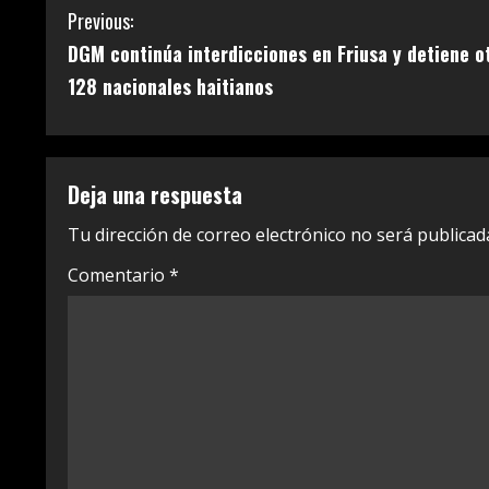
C
Previous:
DGM continúa interdicciones en Friusa y detiene o
o
128 nacionales haitianos
n
t
Deja una respuesta
i
Tu dirección de correo electrónico no será publicad
n
Comentario
*
u
e
R
e
a