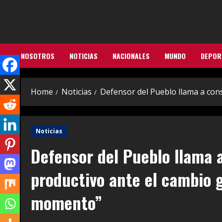
Skip
to
content
NOSOTROS
NOTICIAS
NACIONALES
MUNDO
DEPOR
Home
Noticias
Defensor del Pueblo llama a con
Noticias
Defensor del Pueblo llama 
productivo ante el cambio g
momento”