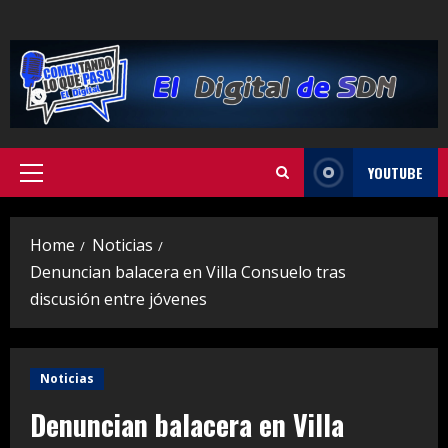
Skip
to
content
YOUTUBE
Primary
Menu
Home
Noticias
Denuncian balacera en Villa Consuelo tras
discusión entre jóvenes
Noticias
Denuncian balacera en Villa