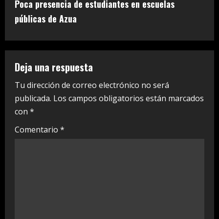
t
Poca presencia de estudiantes en escuelas
i
públicas de Azua
n
u
Deja una respuesta
e
Tu dirección de correo electrónico no será
publicada.
Los campos obligatorios están marcados
R
con
*
e
Comentario
*
a
d
i
n