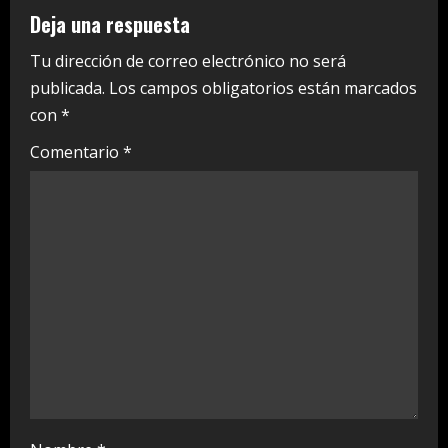
u
Deja una respuesta
e
Tu dirección de correo electrónico no será
publicada.
Los campos obligatorios están marcados
R
con
*
e
Comentario
*
a
d
i
n
g