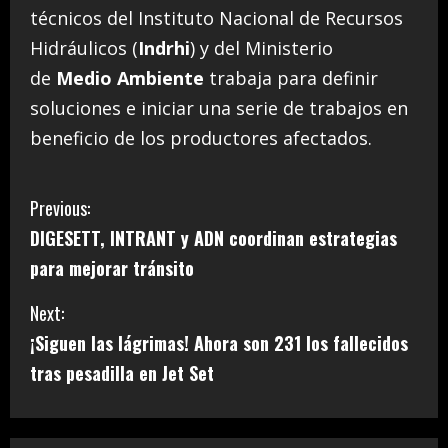
técnicos del Instituto Nacional de Recursos
Hidráulicos (
Indrhi
) y del Ministerio
de
Medio Ambiente
trabaja para definir
soluciones e iniciar una serie de trabajos en
beneficio de los productores afectados.
C
Previous:
DIGESETT, INTRANT y ADN coordinan estrategias
o
para mejorar tránsito
n
Next:
t
¡Siguen las lágrimas! Ahora son 231 los fallecidos
i
tras pesadilla en Jet Set
n