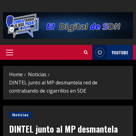
Skip
to
content
YOUTUBE
Primary
Menu
Home
Noticias
DINTEL junto al MP desmantela red de
contrabando de cigarrillos en SDE
Noticias
DINTEL junto al MP desmantela