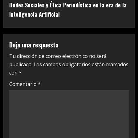
Redes Sociales y Ética Periodística en la era de la
n
Inteligencia Artificial
u
e
Deja una respuesta
R
Tu dirección de correo electrónico no será
e
publicada.
Los campos obligatorios están marcados
a
con
*
Comentario
*
d
i
n
g