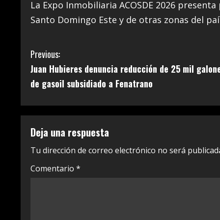
La Expo Inmobiliaria ACOSDE 2026 presenta p
Santo Domingo Este y de otras zonas del paí
C
Previous:
Juan Hubieres denuncia reducción de 25 mil galon
o
de gasoil subsidiado a Fenatrano
n
t
Deja una respuesta
i
Tu dirección de correo electrónico no será publicad
n
Comentario
*
u
e