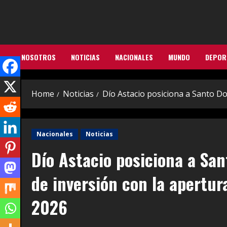
Skip
to
content
NOSOTROS
NOTICIAS
NACIONALES
MUNDO
DEPOR
Home
Noticias
Dío Astacio posiciona a Santo D
Nacionales
Noticias
Dío Astacio posiciona a Sa
de inversión con la apertu
2026