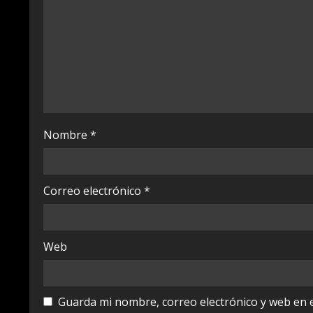
R
e
a
d
i
Nombre
*
n
g
Correo electrónico
*
Web
Guarda mi nombre, correo electrónico y web en 