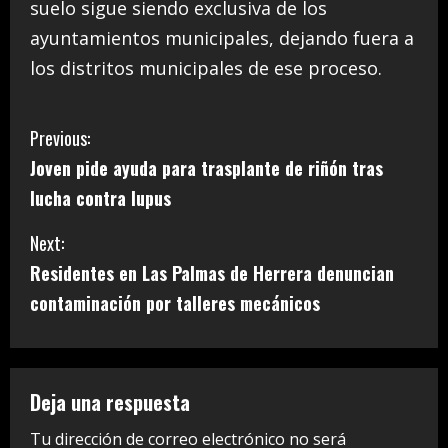
suelo sigue siendo exclusiva de los
ayuntamientos municipales, dejando fuera a
los distritos municipales de ese proceso.
C
Previous:
Joven pide ayuda para trasplante de riñón tras
o
lucha contra lupus
n
Next:
t
Residentes en Las Palmas de Herrera denuncian
i
contaminación por talleres mecánicos
n
u
Deja una respuesta
e
Tu dirección de correo electrónico no será