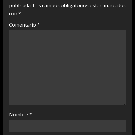
publicada.
Los campos obligatorios están marcados
R
con
*
e
Comentario
*
a
d
i
n
g
Nombre
*