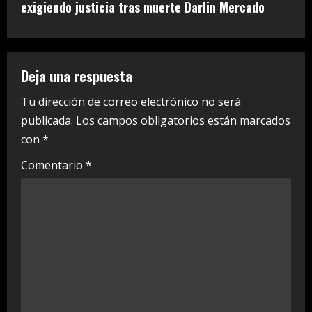
i
exigiendo justicia tras muerte Darlin Mercado
n
u
Deja una respuesta
e
Tu dirección de correo electrónico no será
publicada.
Los campos obligatorios están marcados
R
con
*
e
Comentario
*
a
d
i
n
g