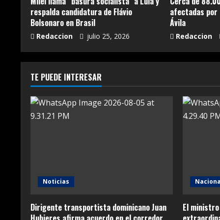
Milei llama “basura socialista” a Lula y
Cerca de 88.00
respalda candidatura de Flávio
afectadas por 
Bolsonaro en Brasil
Ávila
Redaccion
julio 25, 2026
Redaccion
TE PUEDE INTERESAR
Noticias
Naciona
Dirigente transportista dominicano Juan
El ministro
Hubieres afirma acuerdo en el corredor
extraordina