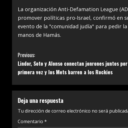
La organización Anti-Defamation League (ADL
promover políticas pro-Israel, confirmó en s
evento de la "comunidad judía" para pedir l
manos de Hamás.
C
Previous:
Lindor, Soto y Alonso conectan jonrones juntos por
o
primera vez y los Mets barren a los Rockies
n
t
Deja una respuesta
i
Tu dirección de correo electrónico no será publicad
n
Comentario
*