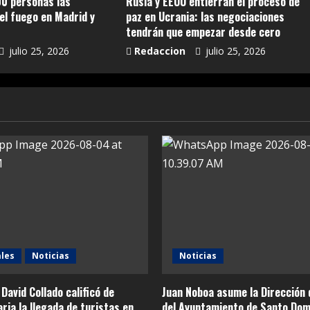
0 personas las
Rusia y EEUU entierran el proceso de
el fuego en Madrid y
paz en Ucrania: las negociaciones
tendrán que empezar desde cero
julio 25, 2026
Redaccion
julio 25, 2026
les
Noticias
Noticias
 David Collado calificó de
Juan Noboa asume la Dirección 
ria la llegada de turistas en
del Ayuntamiento de Santo Dom