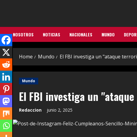
Skip
to
content
NOSOTROS
NOTICIAS
NACIONALES
MUNDO
DEPOR
Home
Mundo
El FBI investiga un "ataque terror
Mundo
El FBI investiga un "ataque
Redaccion
junio 2, 2025