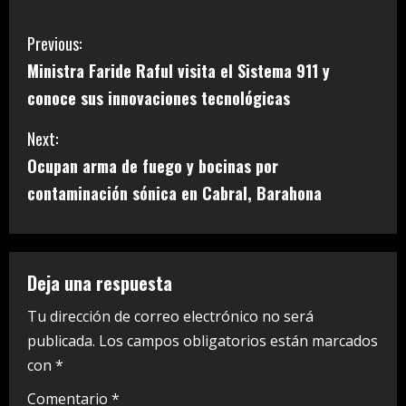
C
Previous:
Ministra Faride Raful visita el Sistema 911 y
o
conoce sus innovaciones tecnológicas
n
Next:
t
Ocupan arma de fuego y bocinas por
i
contaminación sónica en Cabral, Barahona
n
u
Deja una respuesta
e
Tu dirección de correo electrónico no será
publicada.
Los campos obligatorios están marcados
R
con
*
e
Comentario
*