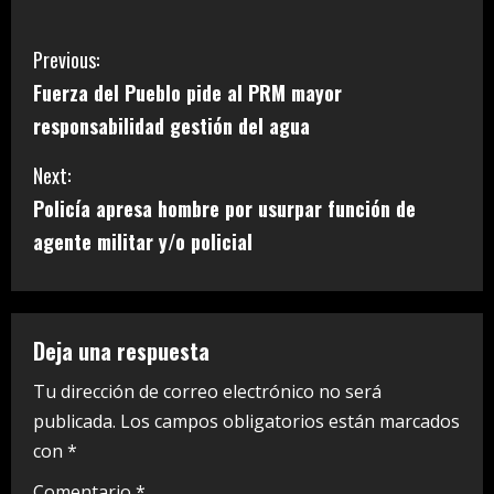
C
Previous:
Fuerza del Pueblo pide al PRM mayor
o
responsabilidad gestión del agua
n
Next:
t
Policía apresa hombre por usurpar función de
i
agente militar y/o policial
n
u
Deja una respuesta
e
Tu dirección de correo electrónico no será
publicada.
Los campos obligatorios están marcados
R
con
*
e
Comentario
*