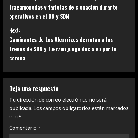
o
tragamonedas y tarjetas de clonación durante
n
operativos en el DN y SDN
t
Next:
i
Caminantes de Los Alcarrizos derrotan a los
Trenes de SDN y fuerzan juego decisivo por la
n
corona
u
e
Deja una respuesta
R
Tu dirección de correo electrónico no será
e
publicada.
Los campos obligatorios están marcados
a
con
*
Comentario
*
d