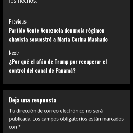
los hechos.
C
Previous:
Partido Vente Venezuela denuncia régimen
o
chavista secuestró a María Corina Machado
n
Next:
t
¿Por qué el afán de Trump por recuperar el
i
control del canal de Panamá?
n
u
Deja una respuesta
e
Tu dirección de correo electrónico no será
publicada.
Los campos obligatorios están marcados
R
con
*