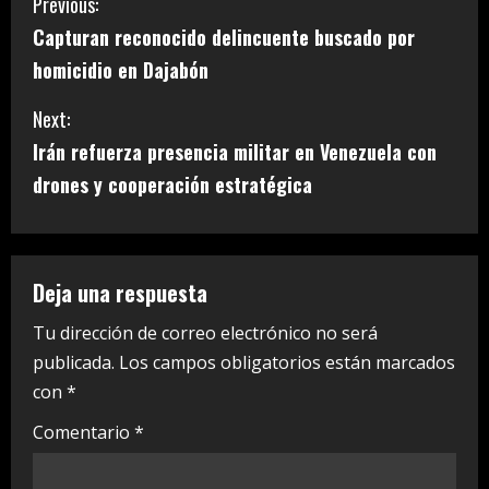
C
Previous:
Capturan reconocido delincuente buscado por
o
homicidio en Dajabón
n
Next:
t
Irán refuerza presencia militar en Venezuela con
i
drones y cooperación estratégica
n
u
Deja una respuesta
e
Tu dirección de correo electrónico no será
publicada.
Los campos obligatorios están marcados
R
con
*
e
Comentario
*
a