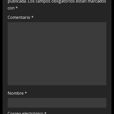
publicada.
Los campos obligatorios están marcados
R
con
*
e
Comentario
*
a
d
i
n
g
Nombre
*
Correo electrónico
*