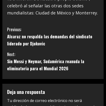
celebró al señalar las otras dos sedes
mundialistas: Ciudad de México y Monterrey.
C
Previous:
Alcaraz no respalda las demandas del sindicato
o
liderado por Djokovic
n
Next:
t
Sin Messi y Neymar, Sudamérica reanuda la
i
eliminatoria para el Mundial 2026
n
u
Deja una respuesta
e
Tu dirección de correo electrónico no será