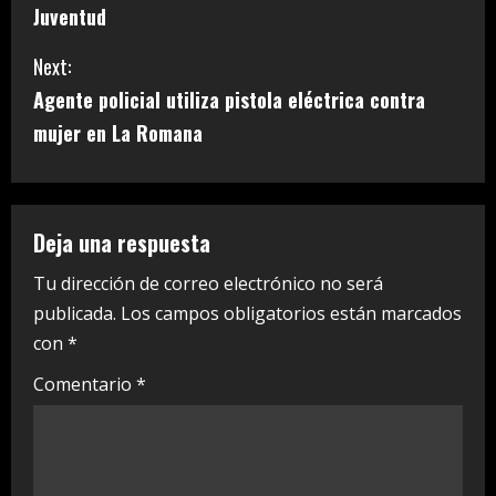
n
Juventud
t
Next:
i
Agente policial utiliza pistola eléctrica contra
mujer en La Romana
n
u
e
Deja una respuesta
R
Tu dirección de correo electrónico no será
publicada.
Los campos obligatorios están marcados
e
con
*
a
Comentario
*
d
i