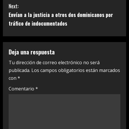
n
Next:
t
Envían a la justicia a otros dos dominicanos por
i
tráfico de indocumentados
n
u
Deja una respuesta
e
Tu dirección de correo electrónico no será
publicada.
Los campos obligatorios están marcados
R
con
*
e
Comentario
*
a
d
i