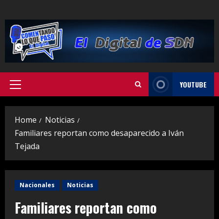
Skip
to
content
YOUTUBE
Primary
Menu
Home
Noticias
Familiares reportan como desaparecido a Iván
Tejada
Nacionales
Noticias
Familiares reportan como