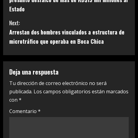
n
Estado
t
Next:
i
Arrestan dos hombres vinculados a estructura de
microtráfico que operaba en Boca Chica
n
u
e
Deja una respuesta
R
Tu dirección de correo electrónico no será
publicada.
Los campos obligatorios están marcados
e
con
*
a
Comentario
*
d
i