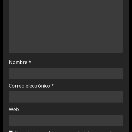
n
g
Nombre
*
Correo electrónico
*
Web