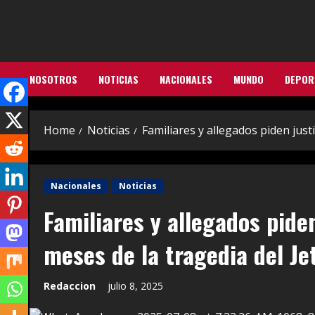
Skip
to
content
NOSOTROS
NOTICIAS
NACIONALES
MUNDO
DEPOR
Home
Noticias
Familiares y allegados piden justi
Nacionales
Noticias
Familiares y allegados piden
meses de la tragedia del Je
Redaccion
julio 8, 2025