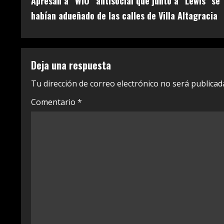
Apresan a “WIO” antisocial que junto a “Lewis” se
o
habían adueñado de las calles de Villa Altagracia
n
t
Deja una respuesta
i
Tu dirección de correo electrónico no será publicad
n
Comentario
*
u
e
R
e
a
d