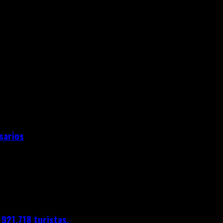
sarios
e 921,718 turistas.