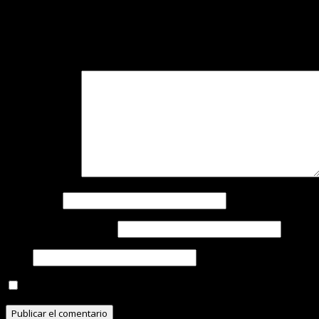
Reading
Deja una respuesta
Tu dirección de correo electrónico no será publicada.
Los c
Comentario
*
Nombre
*
Correo electrónico
*
Web
Guarda mi nombre, correo electrónico y web en este n