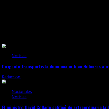
Te Puede Interesar
Noticias
Dirigente transportista dominicano Juan Hubieres afir
Redaccion
agosto 6, 2026
Nacionales
Noticias
El ministro David Collado calificó de extraordinaria la 