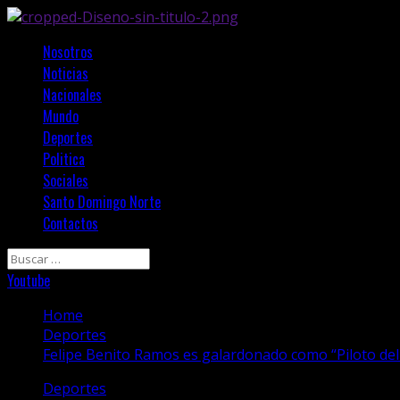
Skip
to
Primary
Nosotros
content
Menu
Noticias
Nacionales
Mundo
Deportes
Politica
Sociales
Santo Domingo Norte
Contactos
Buscar:
Youtube
Home
Deportes
Felipe Benito Ramos es galardonado como “Piloto de
Deportes