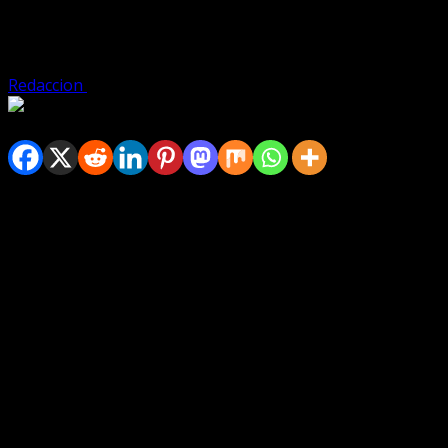
Felipe Benito Ramos es galardonado como “
Redaccion
febrero 26, 2025
Spread the love
Santo Domingo- El joven piloto de Kartismo, Felipe Benit
año” en su gala de premiación de los campeonatos naciona
El trofeo fue entregado por la directiva de la FDA, encabe
Santo Domingo Este, Dio Astacio, el cual, también entregó
En su discurso de bienvenida Abreu Sued hizo un recuento 
Las Américas le garantizamos a nuestros pilotos un lugar
jóvenes que son el futuro de nuestro deporte”.
Otros reconocimientos que merecieron la ovación del públi
recayó en manos del piloto de circuito Juan Carlos Leroux j