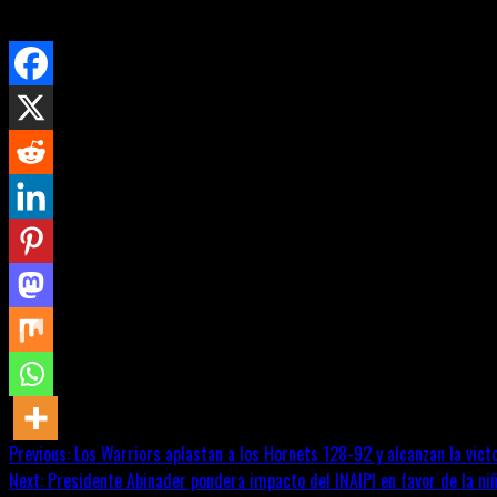
premian dos categorías de Dragueo.
Continue
Previous:
Los Warriors aplastan a los Hornets 128-92 y alcanzan la vict
Next:
Presidente Abinader pondera impacto del INAIPI en favor de la ni