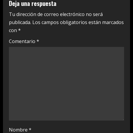
u
Deja una respuesta
e
Tu dirección de correo electrónico no será
publicada.
Los campos obligatorios están marcados
R
con
*
e
Comentario
*
a
d
i
n
g
Nombre
*