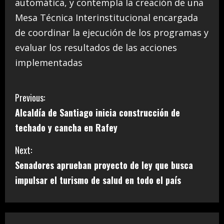
automática, y contempla la creación de una
Mesa Técnica Interinstitucional encargada
de coordinar la ejecución de los programas y
evaluar los resultados de las acciones
implementadas
C
Previous:
Alcaldía de Santiago inicia construcción de
o
techado y cancha en Rafey
n
Next:
t
Senadores aprueban proyecto de ley que busca
i
impulsar el turismo de salud en todo el país
n