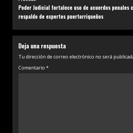
Poder Judicial fortalece uso de acuerdos penales 
o
respaldo de expertos puertorriqueños
n
t
Deja una respuesta
i
Tu dirección de correo electrónico no será publicad
n
Comentario
*
u
e
R
e
a