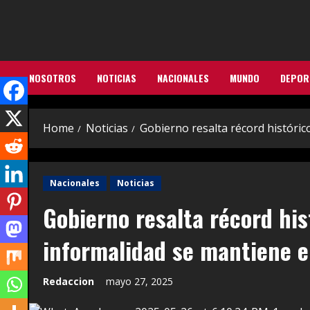
Skip
to
content
NOSOTROS
NOTICIAS
NACIONALES
MUNDO
DEPOR
Home
Noticias
Gobierno resalta récord históric
Nacionales
Noticias
Gobierno resalta récord his
informalidad se mantiene 
Redaccion
mayo 27, 2025