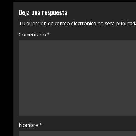
t
Deja una respuesta
i
Tu dirección de correo electrónico no será publicad
n
Comentario
*
u
e
R
e
a
d
i
Nombre
*
n