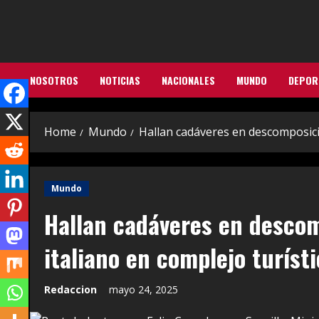
Skip
to
content
NOSOTROS
NOTICIAS
NACIONALES
MUNDO
DEPOR
Home
Mundo
Hallan cadáveres en descomposició
Mundo
Hallan cadáveres en descom
italiano en complejo turíst
Redaccion
mayo 24, 2025