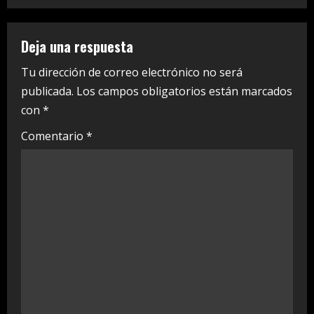
u
e
Deja una respuesta
R
Tu dirección de correo electrónico no será
publicada.
Los campos obligatorios están marcados
e
con
*
a
Comentario
*
d
i
n
g