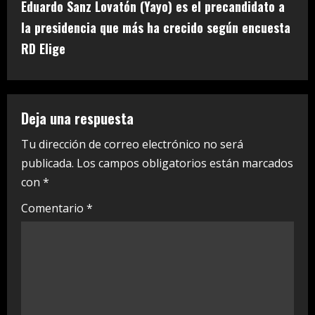
t
Eduardo Sanz Lovatón (Yayo) es el precandidato a
i
la presidencia que más ha crecido según encuesta
RD Elige
n
u
e
Deja una respuesta
R
Tu dirección de correo electrónico no será
publicada.
Los campos obligatorios están marcados
e
con
*
a
Comentario
*
d
i
n