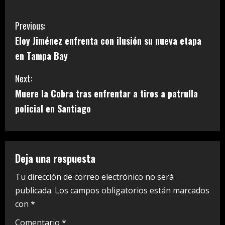
C
Previous:
Eloy Jiménez enfrenta con ilusión su nueva etapa
o
en Tampa Bay
n
Next:
t
Muere la Cobra tras enfrentar a tiros a patrulla
i
policial en Santiago
n
u
Deja una respuesta
e
Tu dirección de correo electrónico no será
publicada.
Los campos obligatorios están marcados
R
con
*
e
Comentario
*