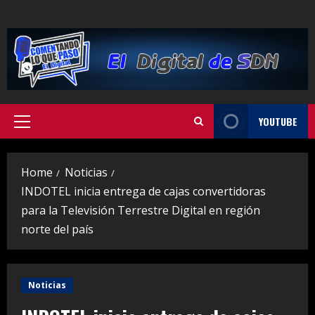
Skip
to
content
YOUTUBE
Primary
Menu
Home
Noticias
INDOTEL inicia entrega de cajas convertidoras
para la Televisión Terrestre Digital en región
norte del país
Noticias