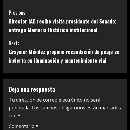
C
Previous:
Director IAD recibe visita presidente del Senado;
o
entrega Memoria Histórica institucional
n
Next:
t
Graymer Méndez propone recaudación de peaje se
i
invierta en iluminación y mantenimiento vial
n
u
Deja una respuesta
e
Tu dirección de correo electrónico no será
publicada.
Los campos obligatorios están marcados
R
con
*
e
Comentario
*