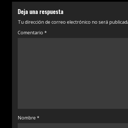
t
Deja una respuesta
i
Tu dirección de correo electrónico no será publicad
n
Comentario
*
u
e
R
e
a
d
i
Nombre
*
n