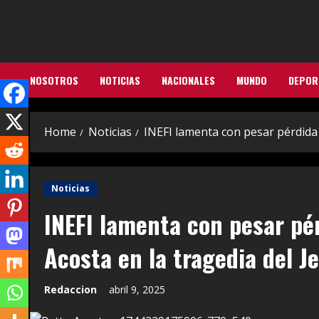
Skip
to
content
NOSOTROS
NOTICIAS
NACIONALES
MUNDO
DEPOR
Home
Noticias
INEFI lamenta con pesar pérdida 
Noticias
INEFI lamenta con pesar pé
Acosta en la tragedia del Je
Redaccion
abril 9, 2025