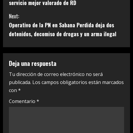
servicio mejor valorado de RD
n
Next:
t
Operativo de la PN en Sabana Perdida deja dos
i
detenidos, decomiso de drogas y un arma ilegal
n
u
Deja una respuesta
e
Tu dirección de correo electrónico no será
publicada.
Los campos obligatorios están marcados
R
con
*
e
Comentario
*
a
d