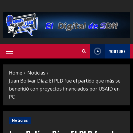
Skip
to
content
YOUTUBE
Primary
Menu
Home
Noticias
Juan Bolívar Díaz: El PLD fue el partido que más se
benefició con proyectos financiados por USAID en
PC
Noticias