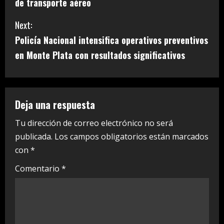
n
de transporte aéreo
t
Next:
i
Policía Nacional intensifica operativos preventivos
en Monte Plata con resultados significativos
n
u
e
Deja una respuesta
R
Tu dirección de correo electrónico no será
publicada.
Los campos obligatorios están marcados
e
con
*
a
Comentario
*
d
i