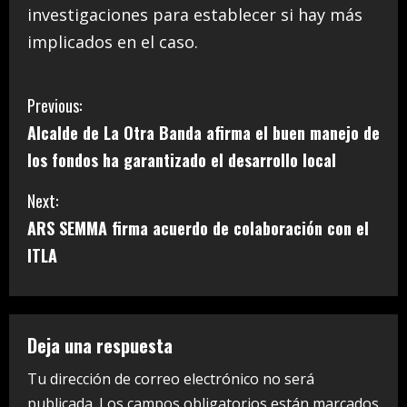
investigaciones para establecer si hay más
implicados en el caso.
C
Previous:
Alcalde de La Otra Banda afirma el buen manejo de
o
los fondos ha garantizado el desarrollo local
n
Next:
t
ARS SEMMA firma acuerdo de colaboración con el
i
ITLA
n
u
Deja una respuesta
e
Tu dirección de correo electrónico no será
publicada.
Los campos obligatorios están marcados