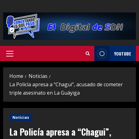
Skip
to
content
YOUTUBE
Primary
Menu
Home
Noticias
La Policía apresa a “Chagui”, acusado de cometer
triple asesinato en La Guáyiga
Noticias
La Policía apresa a “Chagui”,