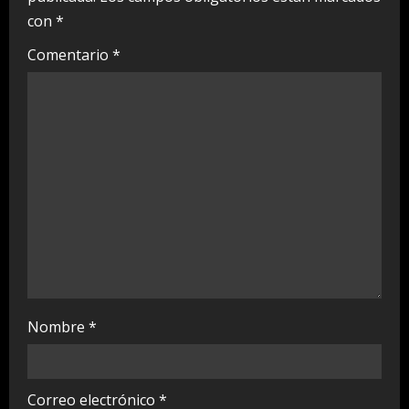
R
con
*
e
Comentario
*
a
d
i
n
g
Nombre
*
Correo electrónico
*