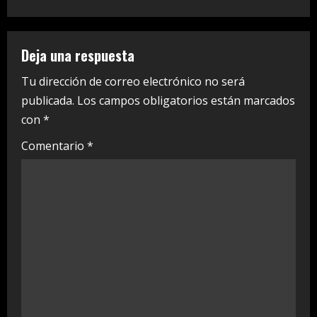
n
u
Deja una respuesta
e
Tu dirección de correo electrónico no será
publicada.
Los campos obligatorios están marcados
R
con
*
e
Comentario
*
a
d
i
n
g