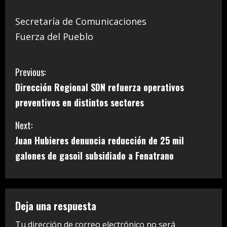
Secretaría de Comunicaciones
Fuerza del Pueblo
C
Previous:
Dirección Regional SDN refuerza operativos
o
preventivos en distintos sectores
n
Next:
t
Juan Hubieres denuncia reducción de 25 mil
i
galones de gasoil subsidiado a Fenatrano
n
u
Deja una respuesta
e
Tu dirección de correo electrónico no será