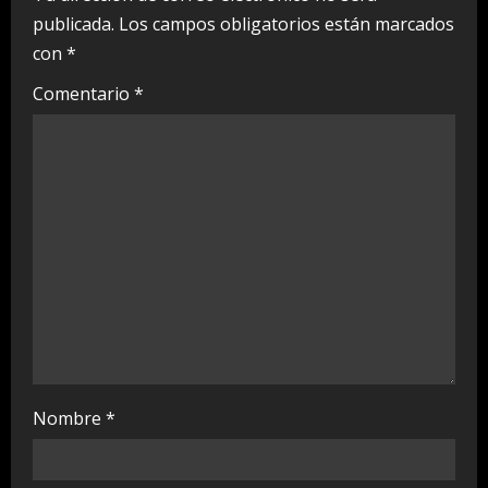
publicada.
Los campos obligatorios están marcados
R
con
*
e
Comentario
*
a
d
i
n
g
Nombre
*