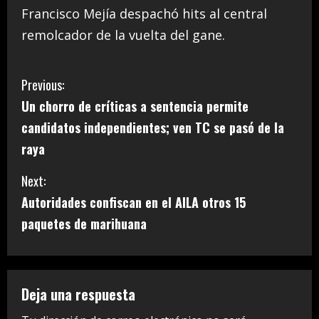
Francisco Mejía despachó hits al central
remolcador de la vuelta del gane.
C
Previous:
Un chorro de críticas a sentencia permite
o
candidatos independientes; ven TC se pasó de la
n
raya
t
Next:
i
Autoridades confiscan en el AILA otros 15
paquetes de marihuana
n
u
e
Deja una respuesta