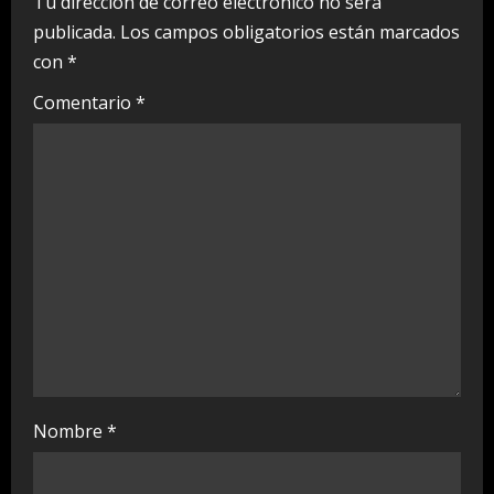
R
Tu dirección de correo electrónico no será
publicada.
Los campos obligatorios están marcados
e
con
*
a
Comentario
*
d
i
n
g
Nombre
*