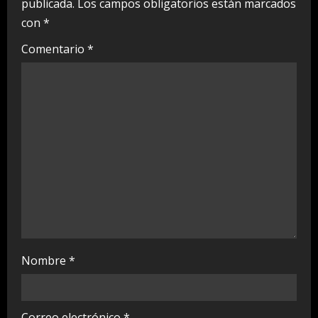
e
publicada.
Los campos obligatorios están marcados
con
*
R
Comentario
*
e
a
d
i
n
g
Nombre
*
Correo electrónico
*