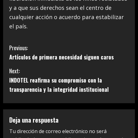
y a que sus derechos sean el centro de
cualquier acción o acuerdo para estabilizar
el país.
C
Previous:
Artículos de primera necesidad siguen caros
o
Next:
n
INDOTEL reafirma su compromiso con la
t
transparencia y la integridad institucional
i
n
Deja una respuesta
u
Tu dirección de correo electrónico no será